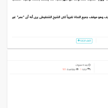
 وهو موقف جميع النحاة تقريباً لكن الشيخ الشنقيطى يرى أنه أى "عمر" غير
ه ينصرف عنها بنفس السرعة.
اضف اجابة
صبى من ملازمته أو عدمها؟
ما السر وراء انصرافهم عنه أنهم وجدوه غير متمكن من درس الأدب، وإنما صاحب
 للفقه والأصول. وكان الشيخ المرصفى يقوم بإلقاء دروسه فى الرواق العباسي.
اءة الزمخشرى فى النحو، وقد أعجب الصبى بشرحه أيما إعجاب.
منذ 6 سنوات
اجابة
1
مشاهدة
101
رة فى فهمه وحفظه.
ر طبيعي، فالعلاقة بين الشيخ وتلاميذه خاصة الصبى واثنين من رفقائه كانت
ته كانت تقدم على التفسير ثم النقد للشاعر أولاً وللراوي ثانياً وللشرح بعد
الذوق فيه وبين نفاذ العقل القديم ورقة الذوق فيه.