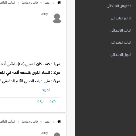
مصر
ثانويه عامة
الثالث الثان
الخامس الابتدائى
emy
الرابع الابتدائى
الثالث الابتدائى
الثانى الابتدائى
الاول الابتدائى
س1 : كيف كان الصبي (طه) يقضّي أيامه ؟
س2 : لنساء القرى فلسفة آثمة في التعامل مع أطفالهم الذين يشكون من مرض ما . وضح .
س3 : متى عرف الصبي الألم الحقيقي ؟ وما الذي اكتشفه عندئذ ؟
س4 : بم وصف الصبي أخته ؟ وبم وصف طفولتها ؟
....المزيد
س5 : لمَ عدّ طه حسين شقيقته ضحية الإهمال ؟
0
0
س6 : حتى إذا كان عصر اليوم الرابع وقف هذا كله فجأة . وقف وعرفت أم الصبي أن شبحاً مخيفاً يحلق على هذه الدار .. .. ما الشبح المخيف المقصود ؟
س7 : ما الذي كان يفعله الشيخ والأم كلما ازداد صراخ الطفلة ؟
مصر
ثانويه عامة
الثالث الثان
س8 : عاد الشيخ إلى داره مع الظهر وقد وارى ابنته في التراب... منذ ذلك اليوم اتصلت الأواصر بين الحزن وبين هذه الأسرة ... ماذا قصد الكاتب بهذه الأواصر ؟
س9 : ما اليوم الذي طبع الأسرة بطابع الحزن الدائم ؟
emy