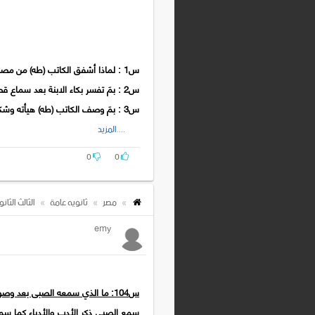
س1 : لماذا أشفق الكاتب (طه) من مصارحة ابنته بحقيقة ما كان من طفولته وصباه ؟
س2 : بمَ تفسر بكاء الابنة بعد سماع قصة أوديب ملكاً ؟
س3 : بمَ وصف الكاتب (طه) هيأته وشكله حينما أرسل إلى القاهرة وهو في الثالثة عشرة من عمره ؟
....المزيد
س4 : ويل للأزهريين من خبز الأزهر .. ماذا قصد الكاتب بهذه العبارة ؟
س5 : لماذا كان طه حسين يخفي عن أبويه ما كان فيه من حرمان أثناء دراسته في الأزهر ؟
0
0
س6 : كان طه حسين يرى أن الناس ينظرون إليه بمنظارين . وضح .
مصر
ثانويه عامة
الثالث الثان
emy
س104: ما الذي سمعه الصبى بعد وصوله القاهرة وانقضاء إجازته؟ وعمن سمع؟ وما
سمع الصبى ذكر الأدب والأدباء كما س