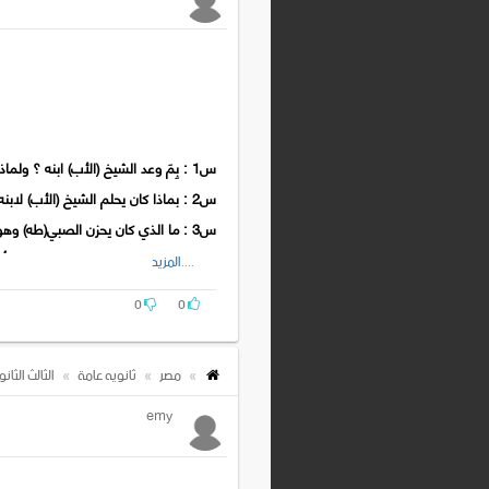
س10 : ما الذي تعوّد عليه الشيخ و أسرته عند كل غذاء و عشاء ؟
س11: متى تغيّرت نفسية الصبي ؟ وما مظاهر ذلك التغيُّر ؟
س12 : كيف فكّر الصبي في الإحسان إلي أخيه الشاب بعد وفاته ؟
س1 : بِمَ وعد الشيخ (الأب) ابنه ؟ ولماذا لم يكن الابن (طه) مصدقاً أو مكذّباً لهذا الكلام ؟
س2 : بماذا كان يحلم الشيخ (الأب) لابنه طه و أخيه ؟
س3 : ما الذي كان يحزن الصبي(طه) وهو يتأهب للسفر إلى الأزهر ؟
س4 : لماذا عاد الصبي (طه) إلى حجرة أخيه خائب الظن ؟
....المزيد
س5 : ماذا أراد الصبي (طه) أن يدرس في أول سنة له في الأزهر ؟ و بمَ نصحه أخوه حينئذ ؟
0
0
مصر
ثانويه عامة
الثالث الثان
emy