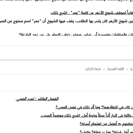
ن شيوخ الأزهر كان يتندر بها الطلاب، يقف فيها الشيوخ أن "عمر" اسم ممنوع من الصرف
ه الفتى الذى كان يعجب وصحبه الطلاب بهذه النصوص الجيدة سريعاً ويقوم بحفظها لكن
عنه؟ وما الذى كان يدرسه؟ وأين؟ وما موقف ال
رصفى أنهم أعجبوا بطريقته وما يقدمه من درس فى الأدب وكذلك صلته بالأستاذ الإمام. أ
رسه هو ديوان الحماسة وشرحه لأبى تمام لكن الحقيقة أن طريقة أداءه لم تكن مناسبة إلا
وى
اللغة العربية
قصة الأيام
ب فلم ينصرف عنه كما فعلوا بل لزمه منذ ذلك الموقف بعد أن خصص المرصفى يومين لقر
إذ أن كلاهما قد أعجب بالأزهر إعجاباً شديداً فالشيخ ماهر فى شرحه والصبى لا يقل مها
ذلك؟ وعلام يدل ذلك؟
الفصل العاشر : تمرد الصبي
 ومناهجه وشيوخه وطلابه، ولم يختلف موقف الصبى وصحبه عن موقف شيخهم شيئاً وهذا أم
الصبى؟
أزهر وشيوخه وما يقدمه.
اشرح ذلك موضحاً السبب.
اشرح ذلك.
 الشيخ المرصفى - هي أكثر الأشياء دفعاً للنفوس وخاصة نفوس النشء إلى الحرية لأن طريق
ميعها، وكان الشيخ ينتهى من هذا رابطاً الأشياء وموازناً بين قلال العقل الأزهري وغلظة 