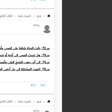
س: بين أسباب أرق الصبي؟ ولماذا اختلف 
مصر
ثانويه عامة
الثالث الثان
emy
س72: باتت الحياة شاقة على الصبى وأخيه الفتى. علل.
س73: هل تحدث الصبى إلى أخيه أو تحدث أخوه إليه في تلك المشكلة؟
س74: إلى أين ذهب الشيخ الفتى وأصدقاؤه بعد درس الأستاذ الإمام؟
س75: انتهت المشكلة إلى حل أرضى الشيخ الفتى كما أرض الصبى وأسعده كثيراً. اشرح.
0
0
مصر
ثانويه عامة
الثالث الثان
emy