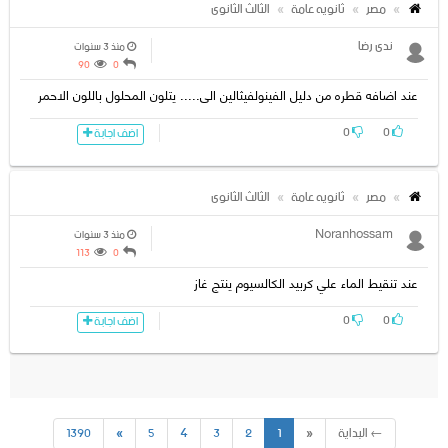
مصر
ثانويه عامة
الثالث الثانوى
ندى رضا
منذ 3 سنوات
90
0
عند اضافه قطره من دليل الفينولفيثالين الى..... يتلون المحلول باللون الاحمر
0
0
اضف اجابة
مصر
ثانويه عامة
الثالث الثانوى
Noranhossam
منذ 3 سنوات
113
0
عند تنقيط الماء علي كربيد الكالسيوم ينتج غاز
0
0
اضف اجابة
← البداية
«
1
2
3
4
5
»
1390