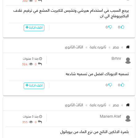
362
0
يرجع السبب في استخدام هيرشي وتشيس للكبريت المشع في ترقيم غلاف
البكتيريوفاج الي ان
0
0
اضف اجابة
مصر
ثانويه عامة
الثالث الثانوى
Brhnr
منذ 3 سنوات
324
0
تسميه الايوباك افضل من تسميه شاءعه
0
0
اضف اجابة
مصر
ثانويه عامة
الثالث الثانوى
Mariem Atef
منذ 3 سنوات
355
0
بلمرة الالكين الناتج من نزع الماء من بروبانول