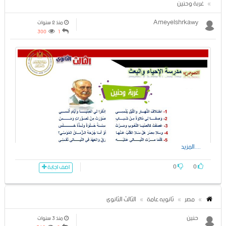
غربة وحنين
Ameyelshrkawy
منذ 2 سنوات
300
1
....المزيد
0
0
اضف اجابة
مصر
ثانويه عامة
الثالث الثانوى
حنين
منذ 3 سنوات