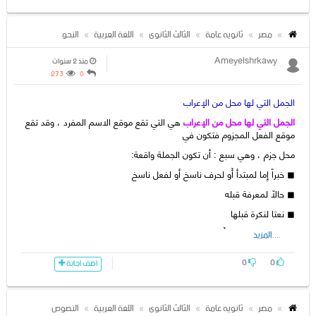
مصر
ثانويه عامة
الثالث الثانوى
اللغة العربية
النحو
Ameyelshrkawy
منذ 2 سنوات
273
0
الجمل التي لها محل من الإعراب
الجمل
التي
لها
محل
من
الإعراب
هي
التي
تقع
موقع
الاسم
المفرد
،
وقد
تقع
موقع
الفعل
المجزوم
فتكون
في
محل
جزم
،
وهي
سبع
:
أن
تكون
الجملة
واقعة
:
◼
خبراً
إِما
لمبتدأ
أَو
لحرف
ناسخ
أو
لفعل
ناسخ
◼
حالاً
لمعرفة
قبله
◼
نعتا
لنكرة
قبلها
◼
مفعولاً
....المزيد
به
لقول
أَو
لغيره
◼
مضافا
إليه
0
0
اضف اجابة
◼
جوابا
لشرط
جازم
مقترنة
بالفاءَ
أَو
با
إذا
الفجائية
◼
جملة
تابعة
لجملة
لها
محل
من
الإعراب
مصر
ثانويه عامة
الثالث الثانوى
اللغة العربية
النصوص