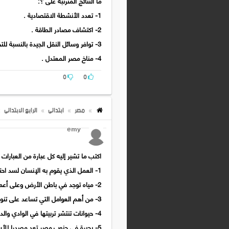
ما النتائج المترتبة على ؟:
1- تعدد الأنشطة الاقتصادية .
2- اكتشاف مصادر الطاقة .
3- توافر وسائل النقل الجيدة بالنسبة للتجارة .
4- مناخ مصر المعتدل .
0
0
مصر
ابتدائى
الرابع الابتدائى
emy
اكتب ما تشير إليه كل عبارة من العبارات ال
1- العمل الذي يقوم به الإنسان لسد احتياجاته بطريق مباشر أو كسب المال لشراء هذه الاحتياجات . ( ..............)
2- مياه توجد في باطن الأرض وعلى أعماق مختلفة . (...............)
3- من أهم العوامل التي تساعد على تنوع الحاصلات الزراعية . (..............)
4- حيوانات تنتشر تربيتها في الوادي والدلتا . (..............)
5- بحيرة في جنوب مصر تعد مصدرا للأسماك . (..............)