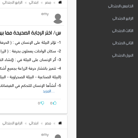
مصر
ابتدائى
الرابع الابتدائى
الخامس الابتدائى
emy
الرابع الابتدائى
الثالث الابتدائى
س/ اختر الإجابة الصحيحة مما بي
الثانى الابتدائى
1- تؤثر البيئة على الإنسان في : ( الحرفة - المأكل - الملبس - كل ما سبق )
2- سكان الواحات يعملون بحرفة : ( الزراعة - الصناعة - التجارة - الصيد )
الاول الابتدائى
3- أثر الإنسان على البيئة في : (إنشاء القناطر - السدود - تحكمه في المناخ - كل ماسبق )
4- تتميز بانتشار حرفة الزراعة بجميع أشكالها وأنواعها :
(البيئة الصناعية - البيئة الصحراوية - البيئة
5- أنشأها الإنسان للتحكم في الفيضانات ومياه الأنهار : (المصارف - القناطر - السدود - الترع )
....المزيد
6- لزيادة الإنتاج الزراعي صنع الإنسان :( الكيمياويات - الأسمدة - المبيدات الحشرية - كل ما سبق )
7- سكان البيئات الساحلية يشتهرون بتناول : ( الأرز - اللحوم - الأسماك - الدجاج )
0
0
مصر
ابتدائى
الرابع الابتدائى
emy