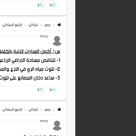
0
0
6- يعد المناخ من أهم العوامل البيئية تأثيرا على الإنسان . ( )
7- يعمل معظم سكان البيئة الصناعية بالصيد والتجارة . ( )
مصر
ابتدائى
الرابع الابتدائى
emy
س/ أكمل العبارات الآتية بالكلما
1- تتناقص مساحة الأراضي الزراعية نتيجة .........................
2- تلوث مياه الري في الترع والمصارف بسبب توسع الفلاح في استخدام ...............
3- ساعد دخان المصانع على تلوث ....................
0
0
مصر
ابتدائى
الرابع الابتدائى
emy