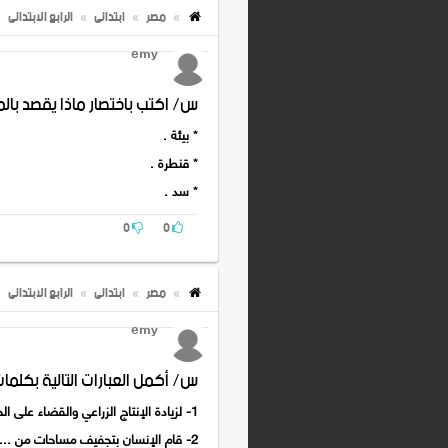
مصر
ابتدائى
الرابع الابتدائى
emy
س/ اكتب باختصار ماذا يقصد بالم
* بيئة .
* قنطرة .
* سد .
0
0
مصر
ابتدائى
الرابع الابتدائى
emy
س/ أكمل العبارات التالية بكلمات
1- لزيادة الإنتاج الزراعي والقضاء على الحشرات الضارة صنع الإنسان ..........و..........
2- قام الإنسان بتجفيف مساحات من ............ وتحويلها إلى أراض زراعية .