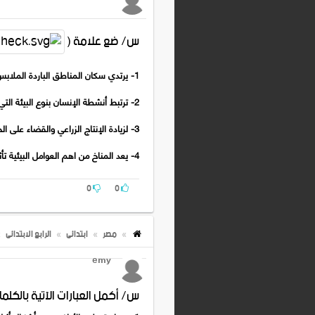
س/ ضع علامة (
1- يرتدي سكان المناطق الباردة الملابس الثقيلة في فصل الشتاء . ( )
2- ترتبط أنشطة الإنسان بنوع البيئة التي يعيش فيها . ( )
3- لزيادة الإنتاج الزراعي والقضاء على الحشرات الضارة صنع الإنسان الحبوب . ( )
4- يعد المناخ من اهم العوامل البيئية تأثيرا على الإنسان . ( )
0
0
مصر
ابتدائى
الرابع الابتدائى
emy
س/ أكمل العبارات الآتية بالكلما