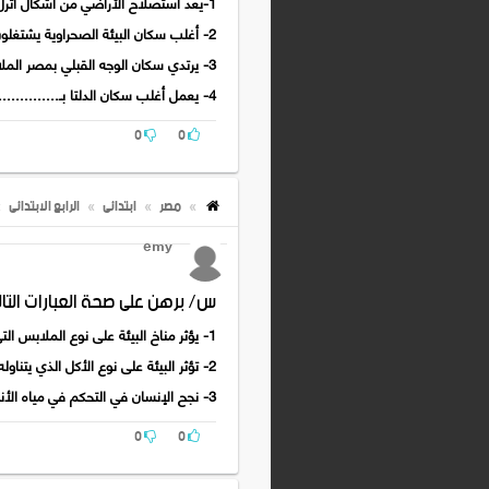
1-يعد استصلاح الأراضي من أشكال أثرل ...........على ................
2- أغلب سكان البيئة الصحراوية يشتغلون بـ ........... أوالبحث عن ...............،و..............
3- يرتدي سكان الوجه القبلي بمصر الملابس ............ في فصل الصيف .
4- يعمل أغلب سكان الدلتا بـ.............. ، في حين يشتهر سكان البيئة الساحلية يعمل في ...........
0
0
مصر
ابتدائى
الرابع الابتدائى
emy
س/ برهن على صحة العبارات التالي
1- يؤثر مناخ البيئة على نوع الملابس التي يرتديها الإنسان .
2- تؤثر البيئة على نوع الأكل الذي يتناوله الإنسان .
3- نجح الإنسان في التحكم في مياه الأنهار .
0
0