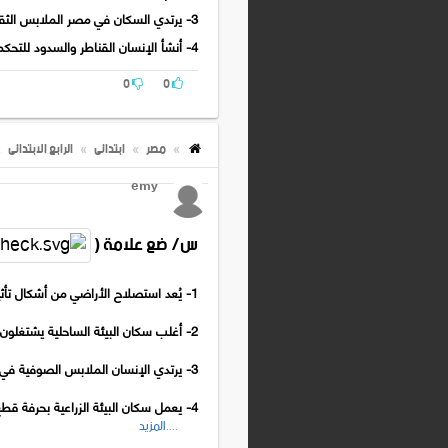
3- يرتدي السكان في مصر الملابس الثقيلة في فصل .................
4- أنشأ الإنسان القناطر والسدود للتحكم في ..............
0
0
مصر
ابتدائى
الرابع الابتدائى
emy
س/ ضع علامة (
1- يُعد استصلاح الأراضي من أشكال تأثير البيئة على الإنسان . ( )
2- أغلب سكان البيئة الساحلية يشتغلون بالصيد وأعمال البحر . ( )
3- يرتدي الإنسان الملابس الصوفية في البيئات الحارة . ( )
4- يعمل سكان البيئة الزراعية بحرفة قطع الغابات . ( )
....المزيد
5- ترتبط أنشطة الإنسان بنوع البيئة التي يعيش فيها . ( )