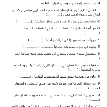
اكتب ما تشير إليه كل عبارة من العبارات التالية :
1- العمل الذي يقوم به الإنسان لسد احتياجاته بطريق مباشر أو كسب
المال لشراء هذه الاحتياجات . ( ..............)
2- مياه توجد في باطن الأرض وعلى أعماق مختلفة . (...............)
3- من أهم العوامل التي تساعد على تنوع الحاصلات الزراعية .
(..............)
4- حيوانات تنتشر تربيتها في الوادي والدلتا . (..............)
5- بحيرة في جنوب مصر تعد مصدرا للأسماك . (..............)
6- محصول شتوي يطحن ليتحول إلى دقيق تقوم عليه صناعة الخبز .
(............)
7- نشاط يقوم به الإنسان في المناطق التي تتوافر فيها موارد المياه
والتربة الخصبة . (.........)
8- مادة خام حيوانية تقوم عليها المصنوعات الجلدية . (...........)
9- من مصادر الطاقة ظن ويوجد بكثرة في خليج السويس والصحراء
الغربية . (...........)
10- تحويل الخامات إلى منتجات تصليح للاستخدام بواسطة الإنسان .
(............)
11- عملية استخراج الكثير من المعادن ومصادر الطاقة في باطن الأرض .