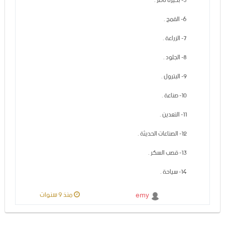
5- بحيرة ناصر .
6- القمح .
7- الزراعة .
8- الجلود .
9- البترول .
10- صناعة .
11- التعدين .
12- الصناعات الحديثة .
13- قصب السكر .
14- سياحة .
منذ 9 سنوات
emy