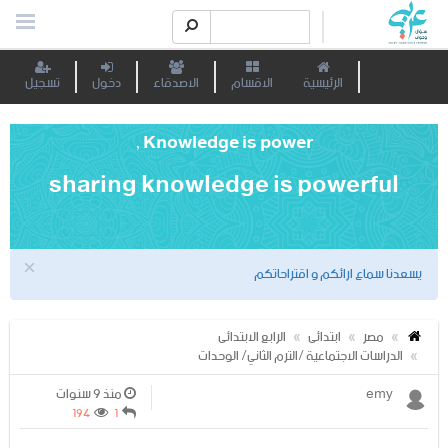
الرئيسية
الاقسام
الاصدقاء
دخول
تسجيل
Knowledge is power ,
sharing knowledge is powerful
يسعدنا سماع ارائكم و اقتراحاتكم
مصر
ابتدائى
الرابع الابتدائى
الدراسات الاجتماعية /الترم الثاني/ الوحدات
emy
منذ 9 سنوات
194
1