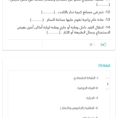
(...........)
12- تتم في مصانع كبيرة تدار بالآلات . (...........)
13- مادة خام زراعية تقوم عليها صناعة السكر . (...........)
14- انتقال الفرد داخل وطنه أو خارج وطنه لزيارة أماكن أخرى بغرض
الاستمتاع بجمال الطبيعة أو الآثار . (...........)
0
0
اجابة (1)
1- النشاط الاقتصادي.
1
2-المياه الجوفية .
3- الحرارة .
4- الماشية (الجاموس والأبقار ).