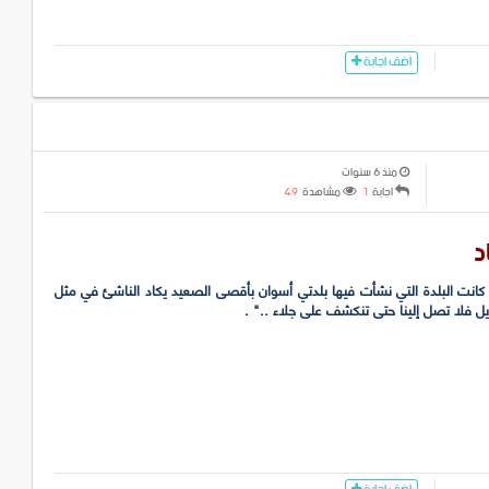
اضف اجابة
منذ 6 سنوات
اجابة
1
مشاهدة
49
د
" كانت البلدة التي نشأت فيها بلدتي أسوان بأقصى الصعيد يكاد الناشئ في مثل
ل فلا تصل إلينا حتى تنكشف على جلاء .." .