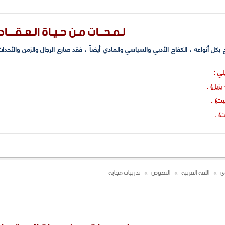
لـمـحــات مـن حـيـاة الـعـقـــاد
 بكل أنواعه ، الكفاح الأدبي والسياسي والمادي أيضاً ، فقد صارع الرجال والزمن والأ
لي :
يزيل) .
ت) .
ت) .
" ؟ وكيف تغلب عليها ؟
ة فرض احترامه على الصحافة والأدباء . وضح ذلك .
 سلسلة طويلة من الكفاح " ؟ وبمَ توحي ؟
والزمن والأحداث والسلطات) ؟
وى
اللغة العربية
النصوص
تدريبات مجابة