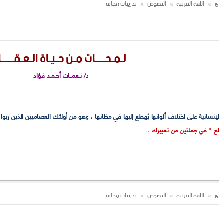
وى
اللغة العربية
النصوص
تدريبات مجابة
لـمـحــــات مـن حـيـاة الـعـقـــــا
د/ نـعمــات أحـمـد فـؤاد
 الإنسانية على اختلاف ألوانها يُهطع إليها في مظانها ، وهو من أولئك العصاميين الذين ر
ع " في جملتين من تعبيرك .
كر اثنتين منها .
" ؟ وما سر جماله ؟
 ، وَلُوع) ؟
وى
اللغة العربية
النصوص
تدريبات مجابة