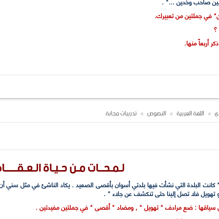
لين صاحب وخدين ..." .
ن" في جملتين من تعبيرك.
 ؟
ر أربعاً منها.
ته ؟
وى
اللغة العربية
النصوص
تدريبات مجابة
لـمـحــات مـن حـيـاة الـعـقـــــاد
" كانت البلدة التي نشأت فيها بلدتي أسوان بأقصى الصعيد . يكاد الناشئ في مثل سني أ
و تهويل فلا تصل إلينا حتى تنكشف عن جلاء " .
سياقها : ضع مرادف " تهويل " , ومضاد " أقصى " في جملتين مفيدتين .