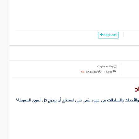
اضف اجابة
منذ 6 سنوات
اجابة
1
مشاهدة
58
د
زمن والأحداث والسلطات في عهود شتى حتى استطاع أن يزحزح كل القوى المعرقلة"