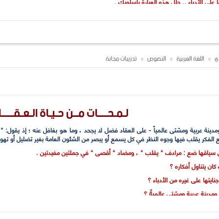
ا على الأدباء .. حلل هذه العبارة بأسلوبك .
لزمن والأحداث " ؟ وما سر جماله ؟
أدبي والسياسي والمادي) ؟
في هذا النص ؟
وى
اللغة العربية
النصوص
تدريبات مجابة
لـمـحــــات مــن حـيـاة الـعـقـــــا
ومدينة عربية ومشتى عالمياً - على العقاد فضل لا يجحد ، وما هو بغافل عنه ؛ إذ يقول: 
لفكر يقلب فيها وجوه النظر في كل يسمع أو يبصر من الشئون العامة بغير تضليل أو تهوي
 سياقها ضع : مرادف " يقلب " ، ومضاد " أقصى " في جملتين مفيدتين .
ان يتناول أفكاره ؟
جنايتها على غيره من الأدباء ؟
ة ومدينة عربية ومشتى عالمياً) ؟
ا هو غافلاً عنه] ؟ ولماذا ؟