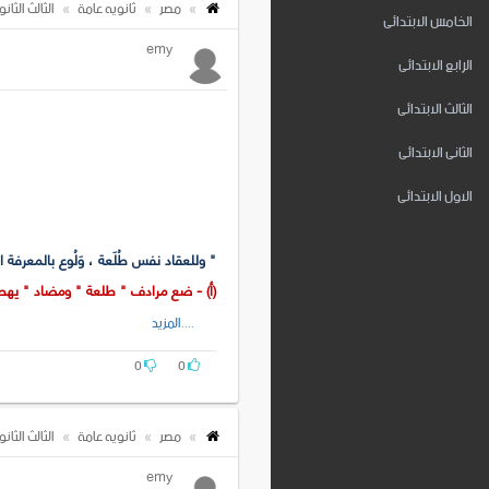
مصر
ثانويه عامة
الثالث الثان
الخامس الابتدائى
emy
الرابع الابتدائى
الثالث الابتدائى
الثانى الابتدائى
الاول الابتدائى
" وللعقاد نفس طُلَعة ، وَلُوع بالمعرفة
(أ) - ضع مرادف " طلعة " ومضاد " يهط
....المزيد
(ب) - عصامية العقاد لها ركائز متعددة . اذ
(جـ) - ما خصائص أسلوب العقاد ؟
0
0
(د) - ما نوع الخيال في : " ربوا أنفسهم 
(هـ) - ماذا أفاد وصف نفس العقاد بـ(طُلَعة
مصر
ثانويه عامة
الثالث الثان
emy