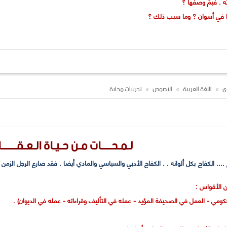
ه . فبمَ وصفها ؟
شأوا في أسوان ؟ وما سبب ذلك ؟
يها بلدتي أسوان - البلدة التي نشأت فيها أسوان] ؟ ولماذا ؟
وى
اللغة العربية
النصوص
تدريبات مجابة
المقال ؟ وما أهم سماتها ؟
لـمـحــــات مـن حـيـاة الـعـقــــــا
.... الكفاح بكل ألوانه . . الكفاح الأدبي والسياسي والمادي أيضا . فقد صارع الرجل ال
ين الأقواس :
لحكومي - العمل في الصحيفة المؤيد - عمله في التأليف وقراءاته - عمله في الديوان) .