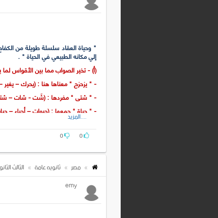
" وحياة العقاد سلسلة طويلة من الكفاح
إلي مكانه الطبيعي في الحياة " .
(أ) - تخير الصواب مما بين الأقواس لما ي
- " يزحزح " معناها هنا : (يحرك – يغير – 
- " شتى " مفردها : (شَت - شات – شتي
- " حياة " جمعها : (حيوات – أحياء – حيا
....المزيد
(ب) - ما الأحداث التي واجهت " العقاد 
0
0
(جـ) - " للعقاد " أسلوب خاص في الكتاب
(د) - ما نوع الصورة في : " حياة العقاد
(هـ) - بمَ يوحي التعبير بـ (صارع الرجال 
مصر
ثانويه عامة
الثالث الثان
emy