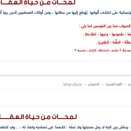
لـمـحـــات مــن حـيـاة الـعـقــــا
نسانية على اختلاف ألوانها. يُهْطَع إليها من مظانها ، ومن أولئك العصاميين الذين ربو
.
الصواب مما بين القوسين لما يلي :
ها - طموحها - وعيها - اطلاعه) .
ّة - الظَّنة - الظنين) .
المعرفة ؟ وكيف استطاع تثقيف نفسه ؟
 " ؟ وما سر جماله ؟
وى
اللغة العربية
النصوص
تدريبات مجابة
ميين) ؟
لـمـحــــات مـن حـيـاة الـعـقــــــا
 ، وعاش بين كتبه لا يمل صحبتها ولا تمله ، كلاهما غنى لصاحبه وكفاء له ، .. وقد انتظمت 