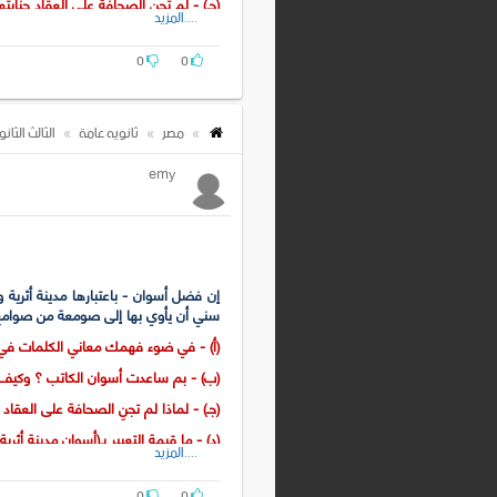
(جـ) - لم تجنِ الصحافة على العقاد جنايته
....المزيد
(د) - ما نوع الخيال في : " صارع الرجل ا
0
0
(هـ) - ماذا أفاد العطف في : (الكفاح ال
(و) - كيف تحقق التكوين الفني للمقال 
مصر
ثانويه عامة
الثالث الثان
emy
إن فضل أسوان - باعتبارها مدينة أثرية 
سني أن يأوي بها إلى صومعة من صوامع ا
(أ) - في ضوء فهمك معاني الكلمات في
(ب) - بم ساعدت أسوان الكاتب ؟ وكيف ك
(جـ) - لماذا لم تجنِ الصحافة على العقاد 
(د) - ما قيمة التعبير بـ(أسوان مدينة أثري
....المزيد
(هـ) - أيهما أجمل : [ما هو بغافل عنه - م
0
0