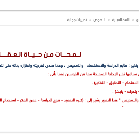
 في النص ؟ ولماذا ؟
وى
اللغة العربية
النصوص
تدريبات مجابة
لــمـحـــات مـن حــيــاة الـعـقــــا
 يتغير : طابع الدراسة والاستقصاء ، والتمحيص ، وهذا صدى لفرديته واعتزازه بذاته حتى 
اقها تخير الإجابة الصحيحة مما بين القوسين فيما يأتي :
سمات أسلوبه . وضح ذلك ، ودلل على إتقانه الإنجليزية .
فاح متعدد الجبهات . وضح ذلك ، ثم دلل على كيفية تغلبه عليها .
د طابعه الذي لا يتغير " ؟
فائدته .