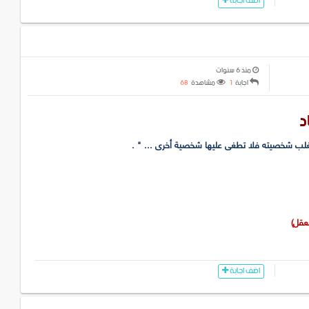
اضف اجابة
منذ 6 سنوات
اجابة
1
مشاهدة
68
د
لتغلب شخصيته فلا تطغى عليها شخصية أخرى ... " .
اضف اجابة