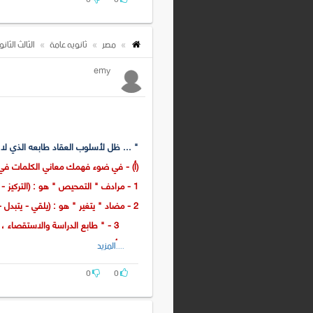
(و) - ما نوع الأسلوب الذي آثرته الكاتبة
مصر
ثانويه عامة
الثالث الثان
emy
" ... ظل لأسلوب العقاد طابعه الذي لا
(أ) - في ضوء فهمك معاني الكلمات في سي
1 - مرادف " التمحيص " هو : (التركيز - الاهتمام - التدقيق - التفكير) .
2 - مضاد " يتغير " هو : (يلقي - يتبدل - يتحرك - يثبت) .
3 - " طابع الدراسة والاستقصاء ، والتمحيص " هذا التعبير يشير إلى : (كثرة التعقيد - تنوع الدراسة - عمق الفكر - استخدام العقل)
....المزيد
(ب) - أثرت خصائص العقاد الشخصية على 
(جـ) - حياة العقاد سلسلة متصلة من الك
0
0
(د) - ما الجمال في : " ظل لأسلوب العقا
(هـ) - استخرج من الفقرة : إطناباً ، وبين 