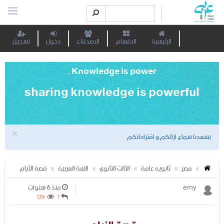
الرئيسية
الاقسام
الاصدقاء
دخول
تسجيل
Knowledge is power ,
sharing knowledge is powerful
يسعدنا سماع ارائكم و اقتراحاتكم
مصر
ثانويه عامة
الثالث الثانوى
اللغة العربية
قصة الأيام
emy
منذ 6 سنوات
139
1