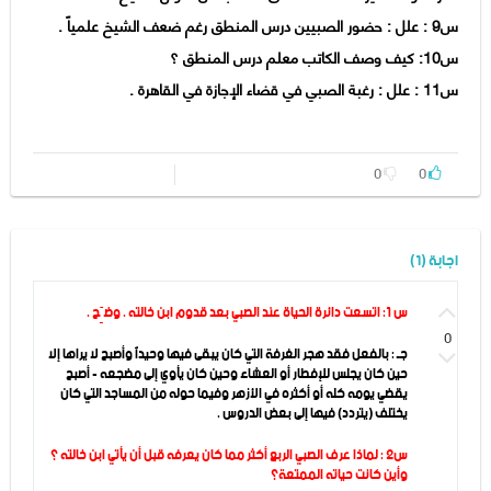
س9 : علل : حضور الصبيين درس المنطق رغم ضعف الشيخ علمياً .
س10: كيف وصف الكاتب معلم درس المنطق ؟
س11 : علل : رغبة الصبي في قضاء الإجازة في القاهرة .
0
0
اجابة (1)
س 1: اتسعت دائرة الحياة عند الصبي بعد قدوم ابن خالته . وضِّح .
0
جـ : بالفعل فقد هجر الغرفة التي كان يبقى فيها وحيداً وأصبح لا يراها إلا
حين كان يجلس للإفطار أو العشاء وحين كان يأوي إلى مضجعه - أصبح
يقضي يومه كله أو أكثره في الأزهر وفيما حوله من المساجد التي كان
يختلف (يتردد) فيها إلى بعض الدروس .
س2 : لماذا عرف الصبي الربع أكثر مما كان يعرفه قبل أن يأتي ابن خالته ؟
وأين كانت حياته الممتعة؟