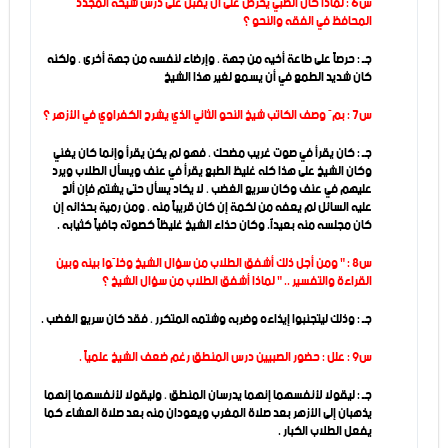
س6 : لماذا كان الصبي يحرص على أن يقبل على درس شيخه المجدد
المحافظ في الفقه والنحو ؟
جـ : حرصاً على طاعة أخيه من جهة ، وإرضاء لنفسه من جهة أخرى ، ولكنه
كان شديد الطمع في أن يسمع لغير هذا الشيخ
س7 : بمَ وصف الكاتب شيخ النحو الثاني الذي يشرح الكفراوي في الأزهر ؟
جـ : كان يقرأ في صوت غريب مضحك ، فهو لم يكن يقرأ وإنما كان يغني
وكان الشيخ على هذا كله غليظ الطبع يقرأ في عنف ويسأل الطلاب ويرد
عليهم في عنف وكان سريع الغضب ، لا يكاد يسأل حتى يشتم فإن ألح
عليه السائل لم يعفه من لكمة إن كان قريباً منه ، ومن رمية بحذائه إن
كان مجلسه منه بعيداً. وكان حذاء الشيخ غليظاً كصوته جافياً كثيابه .
س8 : " ومن أجل ذلك أشفق الطلاب من سؤال الشيخ وخلّوا بينه وبين
القراءة والتفسير .. " لماذا أشفق الطلاب من سؤال الشيخ ؟
جـ : وذلك ليتجنبوا إيذاءه وضربه وشتمه المتكرر ، فقد كان سريع الغضب .
س9 : علل : حضور الصبيين درس المنطق رغم ضعف الشيخ علمياً .
جـ : ليقولا لأنفسهما إنهما يدرسان المنطق ، وليقولا لأنفسهما إنهما
يذهبان إلى الأزهر بعد صلاة المغرب ويعودان منه بعد صلاة العشاء كما
يفعل الطلاب الكبار .