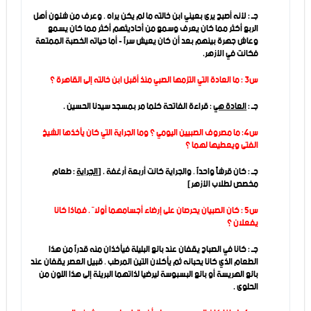
جـ : لأنه أصبح يرى بعيني ابن خالته ما لم يكن يراه ، وعرف من شئون أهل
الربع أكثر مما كان يعرف وسمع من أحاديثهم أكثر مما كان يسمع
وعاش جهرة بينهم بعد أن كان يعيش سراً - أما حياته الخصبة الممتعة
فكانت في الأزهر.
س3 : ما العادة التي التزمها الصبي منذ أقبل ابن خالته إلى القاهرة ؟
جـ :
العادة هي
: قراءة الفاتحة كلما مر بمسجد سيدنا الحسين .
س4: ما مصروف الصبيين اليومي ؟ وما الجراية التي كان يأخذها الشيخ
الفتى ويعطيها لهما ؟
جـ : كان قرشاً واحداً ، والجراية كانت أربعة أرغفة . [
الجراية
: طعام
مخصص لطلاب الأزهر]
س5 : كان الصبيان يحرصان على إرضاء أجسامهما أولاً . فماذا كانا
يفعلان ؟
جـ : كانا في الصباح يقفان عند بائع البليلة فيأخذان منه قدراً من هذا
الطعام الذي كانا يحبانه ثم يأكلان التين المرطب ، قبيل العصر يقفان عند
بائع الهريسة أو بائع البسبوسة ليرضيا لذاتهما البريئة إلى هذا اللون من
الحلوى .