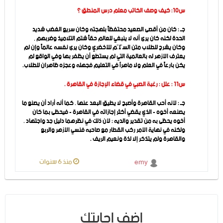
س10: كيف وصف الكاتب معلم درس المنطق ؟
جـ : كان من أقصى الصعيد محتفظاً بلهجته وكان سريع الغضب شديد
الحدة لكنه كان يرى أنه لا ينبغي للعالم حقاً شتم التلاميذ وضربهم ,
وكان يشرح للطلاب متن السُّلَّم للأخضري وكان يرى نفسه عالماً وإن لم
يعترف الأزهر له بالعالمية التي لم يستطع أن يظفر بها وفي الواقع لم
يكن بارعاً في العلم ولا ماهراً في التعليم فجهله وعجزه ظاهران للطلاب.
س11 : علل : رغبة الصبي في قضاء الإجازة في القاهرة .
جـ : لأنه أحب القاهرة وأصبح لا يطيق البعد عنها ، كما أنه أراد أن يصنع ما
يصنعه أخوه - الذي يقضي أكثر إجازاته في القاهرة - فيحظى بما كان
أخوه يحظى به من تقدير والديه ؛ لأن ذلك في نظرهما دليل جد واجتهاد ،
ولكنه في نهاية الأمر ركب القطار مع صاحبه فنسي الأزهر والربع
والقاهرة ولم يتذكر إلا لذة ونعيم الريف .
منذ 6 سنوات
emy
اضف اجابتك