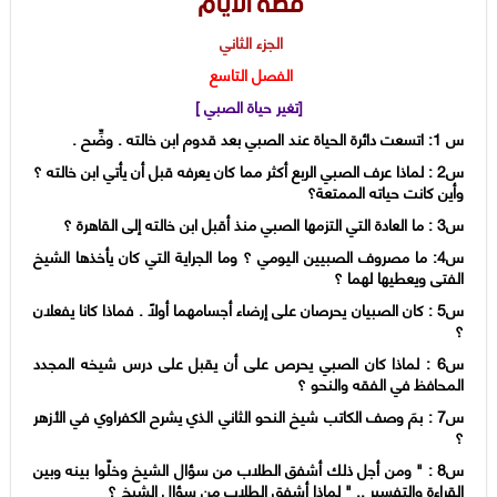
قصة الأيام
الجزء الثاني
الفصل التاسع
[تغير حياة الصبي ]
س 1: اتسعت دائرة الحياة عند الصبي بعد قدوم ابن خالته . وضِّح .
س2 : لماذا عرف الصبي الربع أكثر مما كان يعرفه قبل أن يأتي ابن خالته ؟
وأين كانت حياته الممتعة؟
س3 : ما العادة التي التزمها الصبي منذ أقبل ابن خالته إلى القاهرة ؟
س4: ما مصروف الصبيين اليومي ؟ وما الجراية التي كان يأخذها الشيخ
الفتى ويعطيها لهما ؟
س5 : كان الصبيان يحرصان على إرضاء أجسامهما أولاً . فماذا كانا يفعلان
؟
س6 : لماذا كان الصبي يحرص على أن يقبل على درس شيخه المجدد
المحافظ في الفقه والنحو ؟
س7 : بمَ وصف الكاتب شيخ النحو الثاني الذي يشرح الكفراوي في الأزهر
؟
س8 : " ومن أجل ذلك أشفق الطلاب من سؤال الشيخ وخلّوا بينه وبين
القراءة والتفسير .. " لماذا أشفق الطلاب من سؤال الشيخ ؟