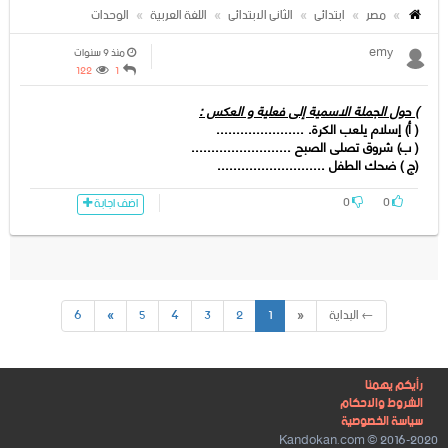
مصر
ابتدائى
الثانى الابتدائى
اللغة العربية
الوحدات
emy
منذ 9 سنوات
122
1
) حول الجملة الاسمیة إلى فعلیة و العكس :
( أ) إسلام یلعب الكرة. ......................
( ب) شروق تصلى الصبح .........................
(ج ) ضحك الطفل ...........................
0
0
اضف اجابة
← البداية
«
1
2
3
4
5
»
6
رأيكم يهمنا
الشروط والاحكام
سياسة الخصوصية
2016-2020 © Kandokan.com