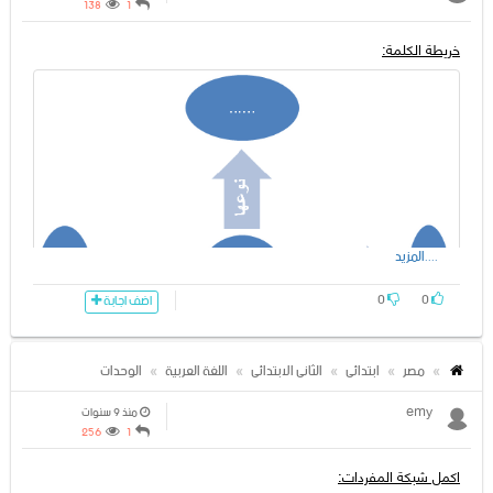
138
1
خریطة الكلمة:
....المزيد
0
0
اضف اجابة
مصر
ابتدائى
الثانى الابتدائى
اللغة العربية
الوحدات
emy
منذ 9 سنوات
256
1
اكمل شبكة المفردات: