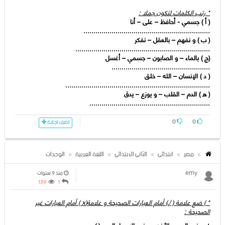
* رتب الكلمات لتكون جملا :
( أ ) جسمي - أحافظ – على – أنا
...............................................................
( ب ) و نفھم – بالعقل – نفكر
...................................................................
(ج ) بالماء – و الصابون – جسمي – أغسل
.................................................
( د ) الإنسان – الله – خلق
........................................................................
( ھ ) الدم – القلب – و یوزع – یدق
............................................................
0
0
اضف اجابة
مصر
ابتدائى
الثانى الابتدائى
اللغة العربية
الوحدات
emy
منذ 9 سنوات
139
1
* ) ضع علامة ( √) أمام العبارات الصحیحة و علامة(x ) أمام العبارات غیر
الصحیحة :