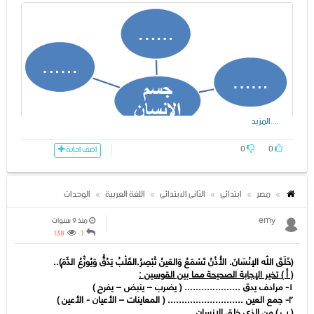
....المزيد
0
0
اضف اجابة
مصر
ابتدائى
الثانى الابتدائى
اللغة العربية
الوحدات
emy
منذ 9 سنوات
138
1
(خَلَقَ اللّه الإنْسَانَ. الأُذُنُ تَسْمَعُ وَالعَینُ تُبْصِرُ.القَلْبُ یَدُقُّ وَیُوزِّعُ الدَّمَ)..
( أ ) تخیر الإجابة الصحیحة مما بین القوسین :
١- مرادف یدق .................... ( یضرب – ینبض – یفرح )
٢- جمع العین ........................... ( المعاینات – الأعیان - الأعین )
( ب ) من الذي خلق الإنسان