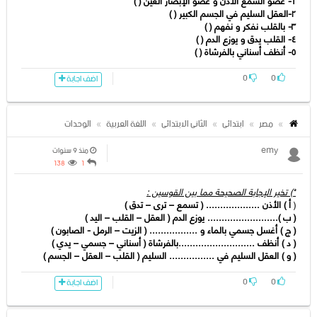
١- عضو السمع الأذن و عضو الإبصار العین ( )
٢-العقل السلیم في الجسم الكبیر ( )
٣- بالقلب نفكر و نفھم ( )
٤- القلب یدق و یوزع الدم ( )
٥- أنظف أسناني بالفرشاة ( )
0
0
اضف اجابة
مصر
ابتدائى
الثانى الابتدائى
اللغة العربية
الوحدات
emy
منذ 9 سنوات
138
1
*) تخیر الإجابة الصحیحة مما بین القوسین :
(
أ ) الأذن ................... ( تسمع – ترى – تدق )
( ب )......................... یوزع الدم ( العقل – القلب – الید )
( ج ) أغسل جسمي بالماء و ................. ( الزیت – الرمل - الصابون )
( د ) أنظف ...........................بالفرشاة ( أسناني – جسمي – یدي )
( و ) العقل السلیم في ................ السلیم ( القلب – العقل – الجسم )
0
0
اضف اجابة