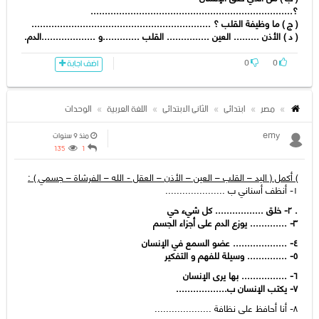
؟.......................................................................
( ج ) ما وظیفة القلب ؟ ...............................................................
( د ) الأذن ......... العین ............... القلب .............و ...................الدم.
0
0
اضف اجابة
مصر
ابتدائى
الثانى الابتدائى
اللغة العربية
الوحدات
emy
منذ 9 سنوات
135
1
)
أكمل ( الید – القلب – العین – الأذن – العقل - الله – الفرشاة – جسمي ) :
١- أنظف أسناني ب .....................
. ٢- خلق ................. كل شيء حي
٣- ............. یوزع الدم على أجزاء الجسم
٤- ................... عضو السمع في الإنسان
٥- .............. وسیلة للفھم و التفكیر
٦- ................ بھا یرى الإنسان
٧- یكتب الإنسان ب..................
٨- أنا أحافظ على نظافة ....................