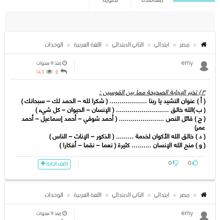
مشاهدة
تصويتا
مصر
ابتدائى
الثانى الابتدائى
اللغة العربية
الوحدات
emy
منذ 9 سنوات
143
2
٣ ) تخیر الإجابة الصحیحة مما بین القوسین :
( أ ) عنوان النشید یا ربنا ................... ( شكرا لله – الحمد لك – سبحانك )
( ب )الله خالق ........................... ( الإنسان – الحیوان – كل شيء )
( ج ) قائل النص ....................... ( أحمد شوقي – أحمد إسماعیل – أحمد
عمر)
( د ) خالق الله الأكوان لخدمة ......... ( الذكور – الإناث – الناس )
( و ) منح الله الإنسان .......... كثیرة ( نعما – نقما – أفكارا )
0
0
اضف اجابة
مصر
ابتدائى
الثانى الابتدائى
اللغة العربية
الوحدات
emy
منذ 9 سنوات