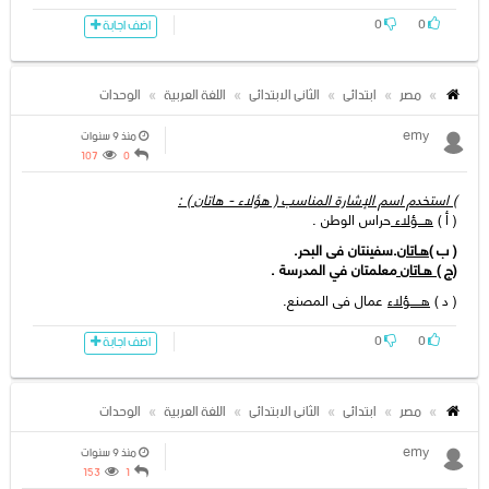
0
0
اضف اجابة
مصر
ابتدائى
الثانى الابتدائى
اللغة العربية
الوحدات
emy
منذ 9 سنوات
107
0
) استخدم اسم الإشارة المناسب ( ھؤلاء - ھاتان ) :
( أ )
هـــؤلاء
حراس الوطن .
( ب )
هـاتان
.سفینتان فى البحر.
(ج )
هـاتان
معلمتان في المدرسة .
( د )
هـــــؤلاء
عمال فى المصنع.
0
0
اضف اجابة
مصر
ابتدائى
الثانى الابتدائى
اللغة العربية
الوحدات
emy
منذ 9 سنوات
153
1