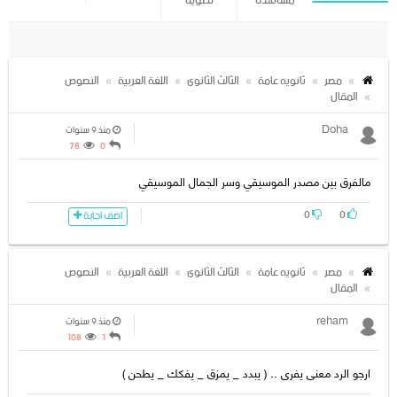
مشاهدة
تصويتا
مصر
ثانويه عامة
الثالث الثانوى
اللغة العربية
النصوص
المقال
Doha
منذ 9 سنوات
78
0
مالفرق بين مصدر الموسيقي وسر الجمال الموسيقي
0
0
اضف اجابة
مصر
ثانويه عامة
الثالث الثانوى
اللغة العربية
النصوص
المقال
reham
منذ 9 سنوات
108
1
ارجو الرد معنى يفرى .. ( يبدد _ يمزق _ يفكك _ يطحن )