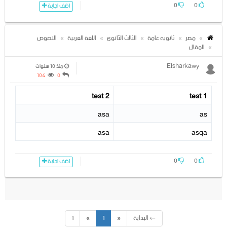
0
0
اضف اجابة
مصر
ثانويه عامة
الثالث الثانوى
اللغة العربية
النصوص
المقال
Elsharkawy
منذ 10 سنوات
104
0
test 2
test 1
asa
as
asa
asqa
0
0
اضف اجابة
← البداية
«
1
»
1